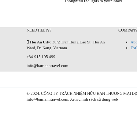
Thoughtful thoughts to your inbox
NEED HELP??
COMPAN
Hoi An City
: 30/2 Tran Hung Dao St., Hoi An
Abo
Ward, Da Nang, Vietnam
FA
+84-915 105 499
info@barrianntravel.com
© 2024. CÔNG TY TRÁCH NHIỆM HỮU HẠN THƯƠNG MẠI DỊCH VỤ DU
info@barrianntravel.com. Xem chính sách sử dụng web