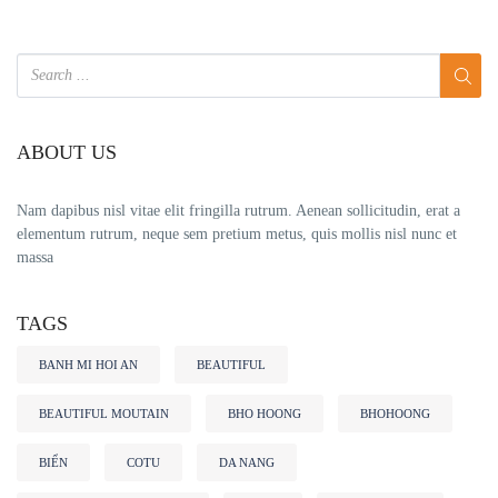
ABOUT US
Nam dapibus nisl vitae elit fringilla rutrum. Aenean sollicitudin, erat a
elementum rutrum, neque sem pretium metus, quis mollis nisl nunc et
massa
TAGS
BANH MI HOI AN
BEAUTIFUL
BEAUTIFUL MOUTAIN
BHO HOONG
BHOHOONG
BIỂN
COTU
DA NANG