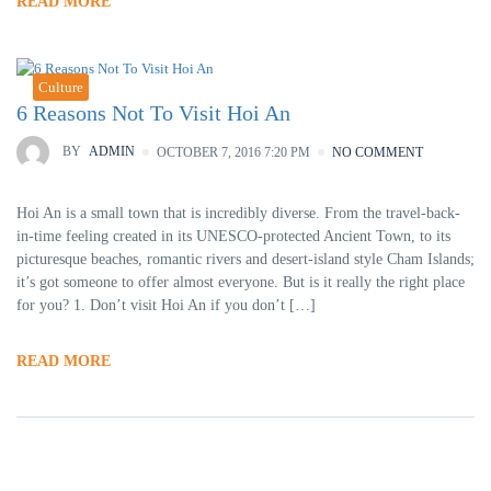
READ MORE
Culture
6 Reasons Not To Visit Hoi An
BY
ADMIN
OCTOBER 7, 2016 7:20 PM
NO COMMENT
Hoi An is a small town that is incredibly diverse. From the travel-back-
in-time feeling created in its UNESCO-protected Ancient Town, to its
picturesque beaches, romantic rivers and desert-island style Cham Islands;
it’s got someone to offer almost everyone. But is it really the right place
for you? 1. Don’t visit Hoi An if you don’t […]
READ MORE