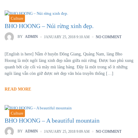
Culture
BHO HOONG – Núi rừng xinh đẹp.
BY
ADMIN
JANUARY 25, 2018 9:10 AM
NO COMMENT
[English is here] Nằm ở huyện Đông Giang, Quảng Nam, làng Bho
Hoong là một ngôi làng xinh đẹp nằm giữa núi rừng. Được bao phủ xung
quanh bởi cây cối và mây mù lảng bảng. Đây là một trong số ít những
ngôi làng vẫn còn giữ được nét đẹp văn hóa truyền thống […]
READ MORE
Culture
BHO HOONG – A beautiful mountain
BY
ADMIN
JANUARY 25, 2018 9:09 AM
NO COMMENT