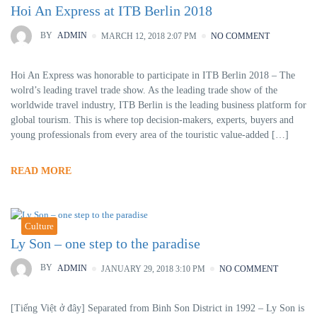
Hoi An Express at ITB Berlin 2018
BY
ADMIN
MARCH 12, 2018 2:07 PM
NO COMMENT
Hoi An Express was honorable to participate in ITB Berlin 2018 – The
wolrd’s leading travel trade show. As the leading trade show of the
worldwide travel industry, ITB Berlin is the leading business platform for
global tourism. This is where top decision-makers, experts, buyers and
young professionals from every area of the touristic value-added […]
READ MORE
Culture
Ly Son – one step to the paradise
BY
ADMIN
JANUARY 29, 2018 3:10 PM
NO COMMENT
[Tiếng Việt ở đây] Separated from Binh Son District in 1992 – Ly Son is