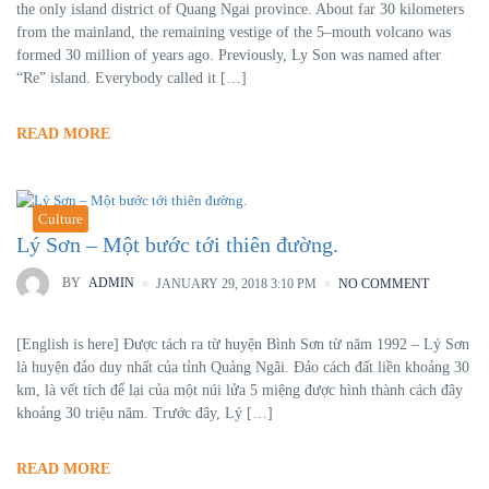
the only island district of Quang Ngai province. About far 30 kilometers
from the mainland, the remaining vestige of the 5–mouth volcano was
formed 30 million of years ago. Previously, Ly Son was named after
“Re” island. Everybody called it […]
READ MORE
Culture
Lý Sơn – Một bước tới thiên đường.
BY
ADMIN
JANUARY 29, 2018 3:10 PM
NO COMMENT
[English is here] Được tách ra từ huyện Bình Sơn từ năm 1992 – Lý Sơn
là huyện đảo duy nhất của tỉnh Quảng Ngãi. Đảo cách đất liền khoảng 30
km, là vết tích để lại của một núi lửa 5 miệng được hình thành cách đây
khoảng 30 triệu năm. Trước đây, Lý […]
READ MORE