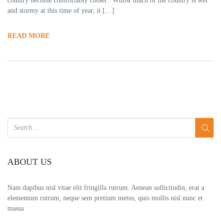
country become comfortably cooler. Whilst much of the country is wet
and stormy at this time of year, it […]
READ MORE
ABOUT US
Nam dapibus nisl vitae elit fringilla rutrum. Aenean sollicitudin, erat a
elementum rutrum, neque sem pretium metus, quis mollis nisl nunc et
massa